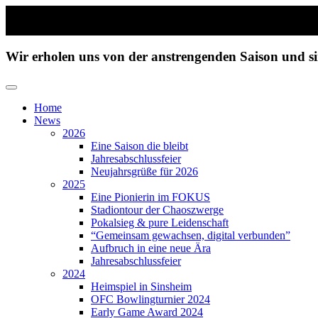
Zum
Inhalt
Wir erholen uns von der anstrengenden Saison und 
wechseln
Home
News
2026
Eine Saison die bleibt
Jahresabschlussfeier
Neujahrsgrüße für 2026
2025
Eine Pionierin im FOKUS
Stadiontour der Chaoszwerge
Pokalsieg & pure Leidenschaft
“Gemeinsam gewachsen, digital verbunden”
Aufbruch in eine neue Ära
Jahresabschlussfeier
2024
Heimspiel in Sinsheim
OFC Bowlingturnier 2024
Early Game Award 2024