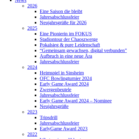
News
2026
Eine Saison die bleibt
Jahresabschlussfeier
Neujahrsgrüße für 2026
2025
Eine Pionierin im FOKUS
Stadiontour der Chaoszwerge
Pokalsieg & pure Leidenschaft
“Gemeinsam gewachsen, digital verbunden”
Aufbruch in eine neue Ära
Jahresabschlussfeier
2024
Heimspiel in Sinsheim
OFC Bowlingturnier 2024
Early Game Award 2024
Zwergenbeutele
Jahresabschlussfeier
Early Game Award 2024 – Nominee
Neujahrsgrüße
2023
Tripsdrill
Jahresabschlussfeier
EarlyGame Award 2023
2022