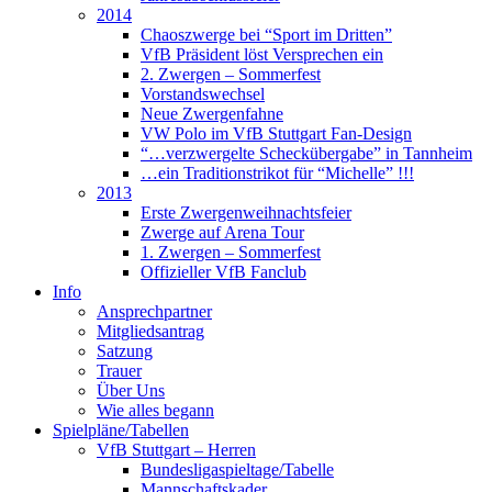
2014
Chaoszwerge bei “Sport im Dritten”
VfB Präsident löst Versprechen ein
2. Zwergen – Sommerfest
Vorstandswechsel
Neue Zwergenfahne
VW Polo im VfB Stuttgart Fan-Design
“…verzwergelte Scheckübergabe” in Tannheim
…ein Traditionstrikot für “Michelle” !!!
2013
Erste Zwergenweihnachtsfeier
Zwerge auf Arena Tour
1. Zwergen – Sommerfest
Offizieller VfB Fanclub
Info
Ansprechpartner
Mitgliedsantrag
Satzung
Trauer
Über Uns
Wie alles begann
Spielpläne/Tabellen
VfB Stuttgart – Herren
Bundesligaspieltage/Tabelle
Mannschaftskader