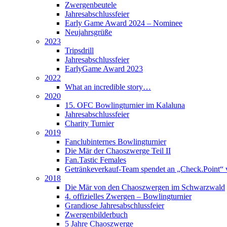
Zwergenbeutele
Jahresabschlussfeier
Early Game Award 2024 – Nominee
Neujahrsgrüße
2023
Tripsdrill
Jahresabschlussfeier
EarlyGame Award 2023
2022
What an incredible story…
2020
15. OFC Bowlingturnier im Kalaluna
Jahresabschlussfeier
Charity Turnier
2019
Fanclubinternes Bowlingturnier
Die Mär der Chaoszwerge Teil II
Fan.Tastic Females
Getränkeverkauf-Team spendet an „Check.Point“ 
2018
Die Mär von den Chaoszwergen im Schwarzwald
4. offizielles Zwergen – Bowlingturnier
Grandiose Jahresabschlussfeier
Zwergenbilderbuch
5 Jahre Chaoszwerge