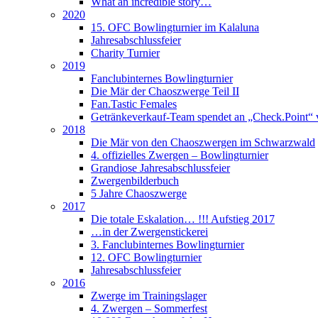
What an incredible story…
2020
15. OFC Bowlingturnier im Kalaluna
Jahresabschlussfeier
Charity Turnier
2019
Fanclubinternes Bowlingturnier
Die Mär der Chaoszwerge Teil II
Fan.Tastic Females
Getränkeverkauf-Team spendet an „Check.Point“ 
2018
Die Mär von den Chaoszwergen im Schwarzwald
4. offizielles Zwergen – Bowlingturnier
Grandiose Jahresabschlussfeier
Zwergenbilderbuch
5 Jahre Chaoszwerge
2017
Die totale Eskalation… !!! Aufstieg 2017
…in der Zwergenstickerei
3. Fanclubinternes Bowlingturnier
12. OFC Bowlingturnier
Jahresabschlussfeier
2016
Zwerge im Trainingslager
4. Zwergen – Sommerfest