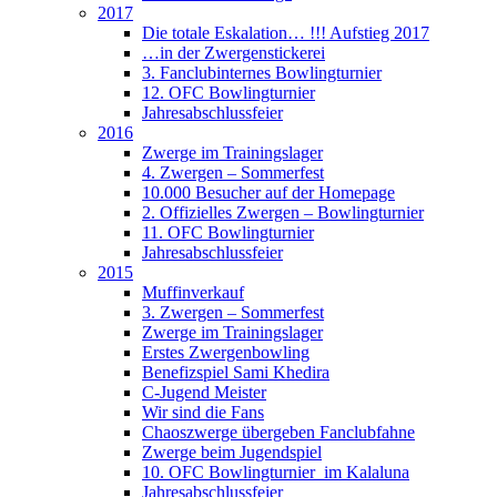
2017
Die totale Eskalation… !!! Aufstieg 2017
…in der Zwergenstickerei
3. Fanclubinternes Bowlingturnier
12. OFC Bowlingturnier
Jahresabschlussfeier
2016
Zwerge im Trainingslager
4. Zwergen – Sommerfest
10.000 Besucher auf der Homepage
2. Offizielles Zwergen – Bowlingturnier
11. OFC Bowlingturnier
Jahresabschlussfeier
2015
Muffinverkauf
3. Zwergen – Sommerfest
Zwerge im Trainingslager
Erstes Zwergenbowling
Benefizspiel Sami Khedira
C-Jugend Meister
Wir sind die Fans
Chaoszwerge übergeben Fanclubfahne
Zwerge beim Jugendspiel
10. OFC Bowlingturnier im Kalaluna
Jahresabschlussfeier