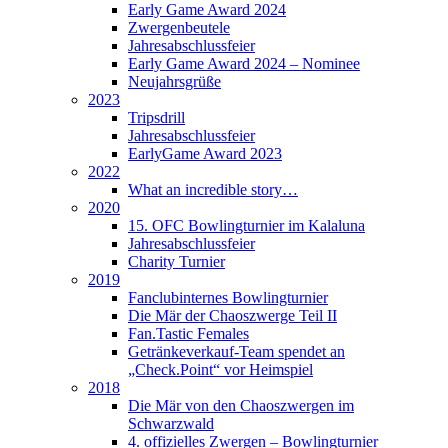
Early Game Award 2024
Zwergenbeutele
Jahresabschlussfeier
Early Game Award 2024 – Nominee
Neujahrsgrüße
2023
Tripsdrill
Jahresabschlussfeier
EarlyGame Award 2023
2022
What an incredible story…
2020
15. OFC Bowlingturnier im Kalaluna
Jahresabschlussfeier
Charity Turnier
2019
Fanclubinternes Bowlingturnier
Die Mär der Chaoszwerge Teil II
Fan.Tastic Females
Getränkeverkauf-Team spendet an
„Check.Point“ vor Heimspiel
2018
Die Mär von den Chaoszwergen im
Schwarzwald
4. offizielles Zwergen – Bowlingturnier