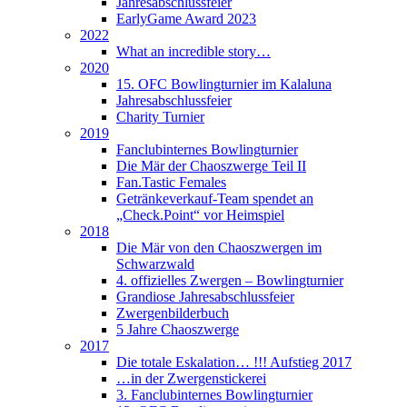
Jahresabschlussfeier
EarlyGame Award 2023
2022
What an incredible story…
2020
15. OFC Bowlingturnier im Kalaluna
Jahresabschlussfeier
Charity Turnier
2019
Fanclubinternes Bowlingturnier
Die Mär der Chaoszwerge Teil II
Fan.Tastic Females
Getränkeverkauf-Team spendet an
„Check.Point“ vor Heimspiel
2018
Die Mär von den Chaoszwergen im
Schwarzwald
4. offizielles Zwergen – Bowlingturnier
Grandiose Jahresabschlussfeier
Zwergenbilderbuch
5 Jahre Chaoszwerge
2017
Die totale Eskalation… !!! Aufstieg 2017
…in der Zwergenstickerei
3. Fanclubinternes Bowlingturnier