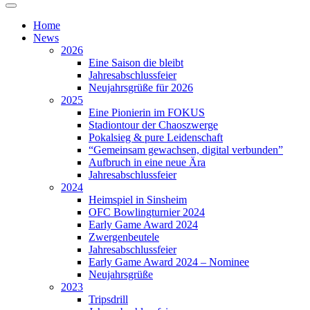
Home
News
2026
Eine Saison die bleibt
Jahresabschlussfeier
Neujahrsgrüße für 2026
2025
Eine Pionierin im FOKUS
Stadiontour der Chaoszwerge
Pokalsieg & pure Leidenschaft
“Gemeinsam gewachsen, digital verbunden”
Aufbruch in eine neue Ära
Jahresabschlussfeier
2024
Heimspiel in Sinsheim
OFC Bowlingturnier 2024
Early Game Award 2024
Zwergenbeutele
Jahresabschlussfeier
Early Game Award 2024 – Nominee
Neujahrsgrüße
2023
Tripsdrill