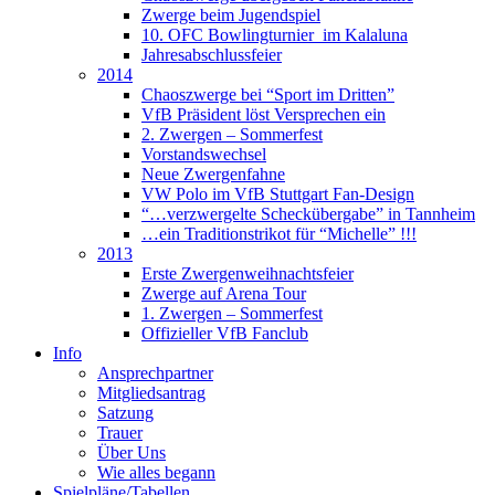
Zwerge beim Jugendspiel
10. OFC Bowlingturnier im Kalaluna
Jahresabschlussfeier
2014
Chaoszwerge bei “Sport im Dritten”
VfB Präsident löst Versprechen ein
2. Zwergen – Sommerfest
Vorstandswechsel
Neue Zwergenfahne
VW Polo im VfB Stuttgart Fan-Design
“…verzwergelte Scheckübergabe” in Tannheim
…ein Traditionstrikot für “Michelle” !!!
2013
Erste Zwergenweihnachtsfeier
Zwerge auf Arena Tour
1. Zwergen – Sommerfest
Offizieller VfB Fanclub
Info
Ansprechpartner
Mitgliedsantrag
Satzung
Trauer
Über Uns
Wie alles begann
Spielpläne/Tabellen