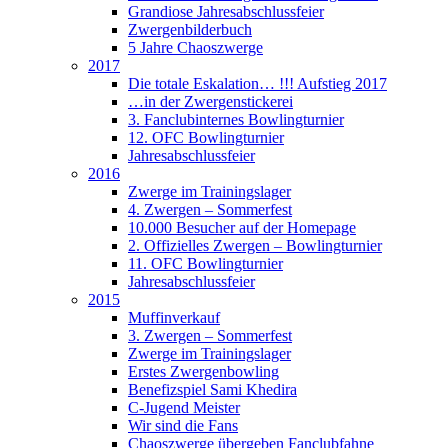
Grandiose Jahresabschlussfeier
Zwergenbilderbuch
5 Jahre Chaoszwerge
2017
Die totale Eskalation… !!! Aufstieg 2017
…in der Zwergenstickerei
3. Fanclubinternes Bowlingturnier
12. OFC Bowlingturnier
Jahresabschlussfeier
2016
Zwerge im Trainingslager
4. Zwergen – Sommerfest
10.000 Besucher auf der Homepage
2. Offizielles Zwergen – Bowlingturnier
11. OFC Bowlingturnier
Jahresabschlussfeier
2015
Muffinverkauf
3. Zwergen – Sommerfest
Zwerge im Trainingslager
Erstes Zwergenbowling
Benefizspiel Sami Khedira
C-Jugend Meister
Wir sind die Fans
Chaoszwerge übergeben Fanclubfahne