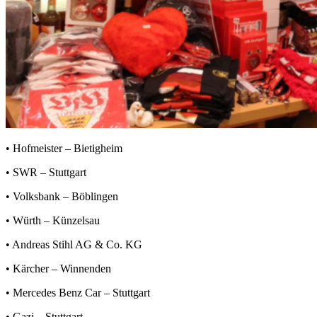
•
Hofmeister
– Bietigheim
•
SWR
– Stuttgart
•
Volksbank
– Böblingen
•
Würth
– Künzelsau
•
Andreas Stihl AG & Co. KG
•
Kärcher
– Winnenden
•
Mercedes Benz Car
– Stuttgart
•
Gazi
– Stuttgart