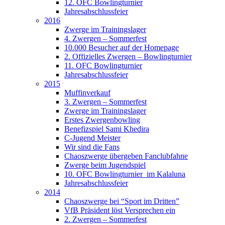
12. OFC Bowlingturnier
Jahresabschlussfeier
2016
Zwerge im Trainingslager
4. Zwergen – Sommerfest
10.000 Besucher auf der Homepage
2. Offizielles Zwergen – Bowlingturnier
11. OFC Bowlingturnier
Jahresabschlussfeier
2015
Muffinverkauf
3. Zwergen – Sommerfest
Zwerge im Trainingslager
Erstes Zwergenbowling
Benefizspiel Sami Khedira
C-Jugend Meister
Wir sind die Fans
Chaoszwerge übergeben Fanclubfahne
Zwerge beim Jugendspiel
10. OFC Bowlingturnier im Kalaluna
Jahresabschlussfeier
2014
Chaoszwerge bei “Sport im Dritten”
VfB Präsident löst Versprechen ein
2. Zwergen – Sommerfest