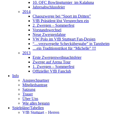
10. OFC Bowlingturnier im Kalaluna
Jahresabschlussfeier
2014
Chaoszwerge bei “Sport im Dritten”
VfB Präsident löst Versprechen ein
2. Zwergen – Sommerfest
Vorstandswechsel
Neue Zwergenfahne
VW Polo im VfB Stuttgart Fan-Design
“…verzwergelte Scheckübergabe” in Tannheim
…ein Traditionstrikot für “Michelle” !!!
2013
Erste Zwergenweihnachtsfeier
Zwerge auf Arena Tour
1. Zwergen – Sommerfest
Offizieller VfB Fanclub
Info
Ansprechpartner
Mitgliedsantrag
Satzung
Trauer
Über Uns
Wie alles begann
Spielpläne/Tabellen
VfB Stuttgart – Herren