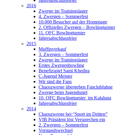
Jahresabschlussfeier
2016
Zwerge im Trainingslager
4. Zwergen – Sommerfest
10.000 Besucher auf der Homepage
2. Offizielles Zwergen – Bowlingturnier
11. OFC Bowlingturnier
Jahresabschlussfeier
2015
Muffinverkauf
3. Zwergen – Sommerfest
Zwerge im Trainingslager
Erstes Zwergenbowling
Benefizspiel Sami Khedira
C-Jugend Meister
Wir sind die Fans
Chaoszwerge übergeben Fanclubfahne
Zwerge beim Jugendspiel
10. OFC Bowlingturnier im Kalaluna
Jahresabschlussfeier
2014
Chaoszwerge bei “Sport im Dritten”
VfB Präsident löst Versprechen ein
2. Zwergen – Sommerfest
Vorstandswechsel