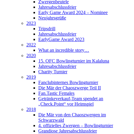
Zwergenbeutele
Jahresabschlussfeier
Early Game Award 2024 – Nominee
Neujahrsgrüße
2023
Tripsdrill
Jahresabschlussfeier
EarlyGame Award 2023
2022
What an incredible story…
2020
15. OFC Bowlingturnier im Kalaluna
Jahresabschlussfeier
Charity Turnier
2019
Fanclubinternes Bowlingturnier
Die Mär der Chaoszwerge Teil II
Fan.Tastic Females
Getränkeverkauf-Team spendet an
„Check.Point“ vor Heimspiel
2018
Die Mär von den Chaoszwergen im
Schwarzwald
4. offizielles Zwergen – Bowlingturnier
Grandiose Jahresabschlussfeier