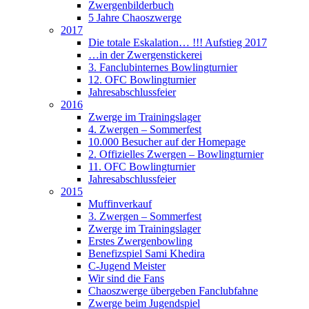
Zwergenbilderbuch
5 Jahre Chaoszwerge
2017
Die totale Eskalation… !!! Aufstieg 2017
…in der Zwergenstickerei
3. Fanclubinternes Bowlingturnier
12. OFC Bowlingturnier
Jahresabschlussfeier
2016
Zwerge im Trainingslager
4. Zwergen – Sommerfest
10.000 Besucher auf der Homepage
2. Offizielles Zwergen – Bowlingturnier
11. OFC Bowlingturnier
Jahresabschlussfeier
2015
Muffinverkauf
3. Zwergen – Sommerfest
Zwerge im Trainingslager
Erstes Zwergenbowling
Benefizspiel Sami Khedira
C-Jugend Meister
Wir sind die Fans
Chaoszwerge übergeben Fanclubfahne
Zwerge beim Jugendspiel