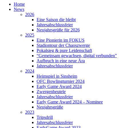
Home
News
2026
Eine Saison die bleibt
Jahresabschlussfeier
Neujahrsgrüße für 2026
2025
Eine Pionierin im FOKUS
Stadiontour der Chaoszwerge
Pokalsieg & pure Leidenschaft
“Gemeinsam gewachsen, digital verbunden”
Aufbruch in eine neue Ära
Jahresabschlussfeier
2024
Heimspiel in Sinsheim
OFC Bowlingturnier 2024
Early Game Award 2024
Zwergenbeutele
Jahresabschlussfeier
Early Game Award 2024 – Nominee
Neujahrsgrüße
2023
Tripsdrill
Jahresabschlussfeier
EarlyGame Award 2023