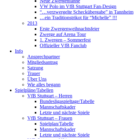
Neue Zwergenfahne
VW Polo im VfB Stuttgart Fan-Design
“…verzwergelte Scheckübergabe” in Tannheim
…ein Traditionstrikot für “Michelle” !!!
2013
Erste Zwergenweihnachtsfeier
Zwerge auf Arena Tour
1. Zwergen – Sommerfest
Offizieller VfB Fanclub
Info
Ansprechpartner
Mitgliedsantrag
Satzung
Trauer
Über Uns
Wie alles begann
Spielpläne/Tabellen
VfB Stuttgart – Herren
Bundesligaspieltage/Tabelle
Mannschaftskader
Letzte und nächste Spiele
VfB Stuttgart – Frauen
Spielplan/Tabelle
Mannschaftskader
Letzte und nächste Spiele