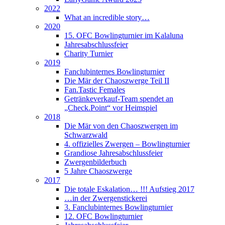
2022
What an incredible story…
2020
15. OFC Bowlingturnier im Kalaluna
Jahresabschlussfeier
Charity Turnier
2019
Fanclubinternes Bowlingturnier
Die Mär der Chaoszwerge Teil II
Fan.Tastic Females
Getränkeverkauf-Team spendet an
„Check.Point“ vor Heimspiel
2018
Die Mär von den Chaoszwergen im
Schwarzwald
4. offizielles Zwergen – Bowlingturnier
Grandiose Jahresabschlussfeier
Zwergenbilderbuch
5 Jahre Chaoszwerge
2017
Die totale Eskalation… !!! Aufstieg 2017
…in der Zwergenstickerei
3. Fanclubinternes Bowlingturnier
12. OFC Bowlingturnier