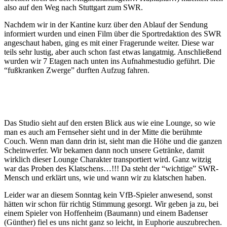
also auf den Weg nach Stuttgart zum SWR.
Nachdem wir in der Kantine kurz über den Ablauf der Sendung
informiert wurden und einen Film über die Sportredaktion des SWR
angeschaut haben, ging es mit einer Fragerunde weiter. Diese war
teils sehr lustig, aber auch schon fast etwas langatmig. Anschließend
wurden wir 7 Etagen nach unten ins Aufnahmestudio geführt. Die
“fußkranken Zwerge” durften Aufzug fahren.
Das Studio sieht auf den ersten Blick aus wie eine Lounge, so wie
man es auch am Fernseher sieht und in der Mitte die berühmte
Couch. Wenn man dann drin ist, sieht man die Höhe und die ganzen
Scheinwerfer. Wir bekamen dann noch unsere Getränke, damit
wirklich dieser Lounge Charakter transportiert wird. Ganz witzig
war das Proben des Klatschens…!!! Da steht der “wichtige” SWR-
Mensch und erklärt uns, wie und wann wir zu klatschen haben.
Leider war an diesem Sonntag kein VfB-Spieler anwesend, sonst
hätten wir schon für richtig Stimmung gesorgt. Wir geben ja zu, bei
einem Spieler von Hoffenheim (Baumann) und einem Badenser
(Günther) fiel es uns nicht ganz so leicht, in Euphorie auszubrechen.