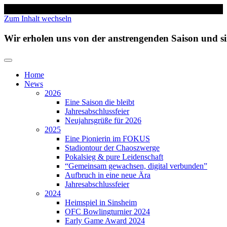
Zum Inhalt wechseln
Wir erholen uns von der anstrengenden Saison und 
Home
News
2026
Eine Saison die bleibt
Jahresabschlussfeier
Neujahrsgrüße für 2026
2025
Eine Pionierin im FOKUS
Stadiontour der Chaoszwerge
Pokalsieg & pure Leidenschaft
“Gemeinsam gewachsen, digital verbunden”
Aufbruch in eine neue Ära
Jahresabschlussfeier
2024
Heimspiel in Sinsheim
OFC Bowlingturnier 2024
Early Game Award 2024