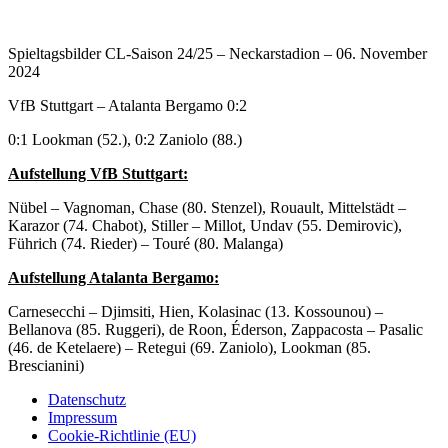
Spieltagsbilder CL-Saison 24/25 – Neckarstadion – 06. November
2024
VfB Stuttgart – Atalanta Bergamo 0:2
0:1 Lookman (52.), 0:2 Zaniolo (88.)
Aufstellung VfB Stuttgart:
Nübel – Vagnoman, Chase (80. Stenzel), Rouault, Mittelstädt –
Karazor (74. Chabot), Stiller – Millot, Undav (55. Demirovic),
Führich (74. Rieder) – Touré (80. Malanga)
Aufstellung Atalanta Bergamo:
Carnesecchi – Djimsiti, Hien, Kolasinac (13. Kossounou) –
Bellanova (85. Ruggeri), de Roon, Éderson, Zappacosta – Pasalic
(46. de Ketelaere) – Retegui (69. Zaniolo), Lookman (85.
Brescianini)
Datenschutz
Impressum
Cookie-Richtlinie (EU)