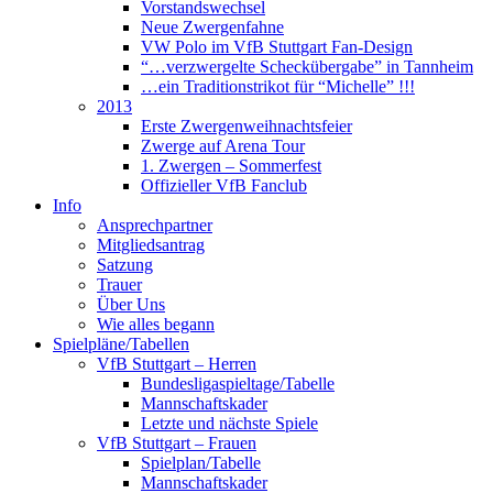
Vorstandswechsel
Neue Zwergenfahne
VW Polo im VfB Stuttgart Fan-Design
“…verzwergelte Scheckübergabe” in Tannheim
…ein Traditionstrikot für “Michelle” !!!
2013
Erste Zwergenweihnachtsfeier
Zwerge auf Arena Tour
1. Zwergen – Sommerfest
Offizieller VfB Fanclub
Info
Ansprechpartner
Mitgliedsantrag
Satzung
Trauer
Über Uns
Wie alles begann
Spielpläne/Tabellen
VfB Stuttgart – Herren
Bundesligaspieltage/Tabelle
Mannschaftskader
Letzte und nächste Spiele
VfB Stuttgart – Frauen
Spielplan/Tabelle
Mannschaftskader