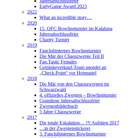
Jahresabschlussfeier
EarlyGame Award 2023
2022
What an incredible story…
2020
15. OFC Bowlingturnier im Kalaluna
Jahresabschlussfeier
Charity Turnier
2019
Fanclubinternes Bowlingturnier
Die Mär der Chaoszwerge Teil II
Fan.Tastic Females
Getränkeverkauf-Team spendet an
„Check.Point“ vor Heimspiel
2018
Die Mär von den Chaoszwergen im
Schwarzwald
4. offizielles Zwergen – Bowlingturnier
Grandiose Jahresabschlussfeier
Zwergenbilderbuch
5 Jahre Chaoszwerge
2017
Die totale Eskalation… !!! Aufstieg 2017
…in der Zwergenstickerei
3. Fanclubinternes Bowlingturnier