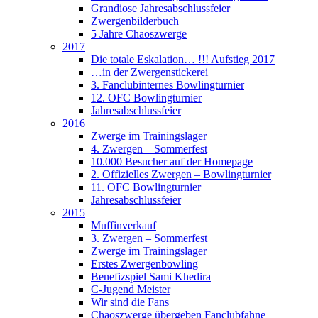
Grandiose Jahresabschlussfeier
Zwergenbilderbuch
5 Jahre Chaoszwerge
2017
Die totale Eskalation… !!! Aufstieg 2017
…in der Zwergenstickerei
3. Fanclubinternes Bowlingturnier
12. OFC Bowlingturnier
Jahresabschlussfeier
2016
Zwerge im Trainingslager
4. Zwergen – Sommerfest
10.000 Besucher auf der Homepage
2. Offizielles Zwergen – Bowlingturnier
11. OFC Bowlingturnier
Jahresabschlussfeier
2015
Muffinverkauf
3. Zwergen – Sommerfest
Zwerge im Trainingslager
Erstes Zwergenbowling
Benefizspiel Sami Khedira
C-Jugend Meister
Wir sind die Fans
Chaoszwerge übergeben Fanclubfahne