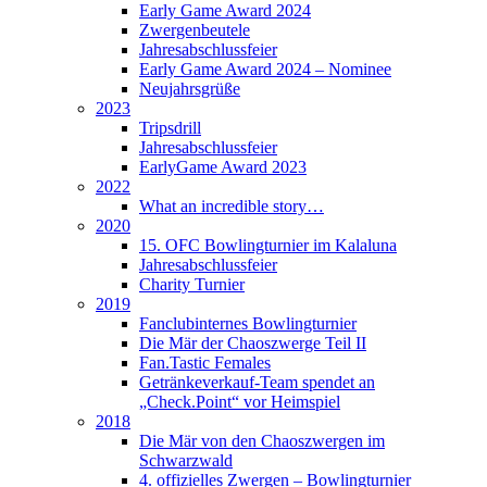
Early Game Award 2024
Zwergenbeutele
Jahresabschlussfeier
Early Game Award 2024 – Nominee
Neujahrsgrüße
2023
Tripsdrill
Jahresabschlussfeier
EarlyGame Award 2023
2022
What an incredible story…
2020
15. OFC Bowlingturnier im Kalaluna
Jahresabschlussfeier
Charity Turnier
2019
Fanclubinternes Bowlingturnier
Die Mär der Chaoszwerge Teil II
Fan.Tastic Females
Getränkeverkauf-Team spendet an
„Check.Point“ vor Heimspiel
2018
Die Mär von den Chaoszwergen im
Schwarzwald
4. offizielles Zwergen – Bowlingturnier