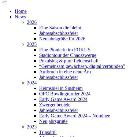
Home
News
2026
Eine Saison die bleibt
Jahresabschlussfeier
Neujahrsgrüße für 2026
2025
Eine Pionierin im FOKUS
Stadiontour der Chaoszwerge
Pokalsieg & pure Leidenschaft
“Gemeinsam gewachsen, digital verbunden”
Aufbruch in eine neue Ära
Jahresabschlussfeier
2024
Heimspiel in Sinsheim
OFC Bowlingturnier 2024
Early Game Award 2024
Zwergenbeutele
Jahresabschlussfeier
Early Game Award 2024 – Nominee
Neujahrsgrüße
2023
Tripsdrill