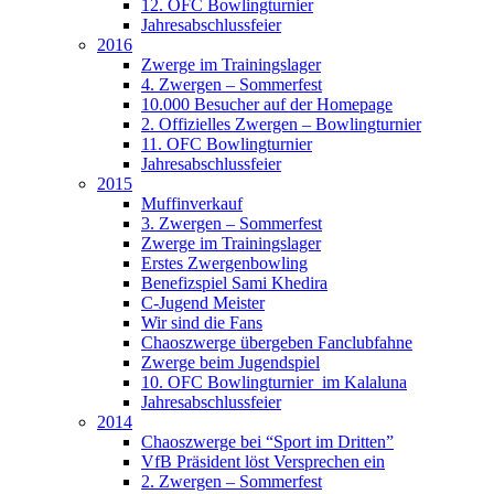
12. OFC Bowlingturnier
Jahresabschlussfeier
2016
Zwerge im Trainingslager
4. Zwergen – Sommerfest
10.000 Besucher auf der Homepage
2. Offizielles Zwergen – Bowlingturnier
11. OFC Bowlingturnier
Jahresabschlussfeier
2015
Muffinverkauf
3. Zwergen – Sommerfest
Zwerge im Trainingslager
Erstes Zwergenbowling
Benefizspiel Sami Khedira
C-Jugend Meister
Wir sind die Fans
Chaoszwerge übergeben Fanclubfahne
Zwerge beim Jugendspiel
10. OFC Bowlingturnier im Kalaluna
Jahresabschlussfeier
2014
Chaoszwerge bei “Sport im Dritten”
VfB Präsident löst Versprechen ein
2. Zwergen – Sommerfest