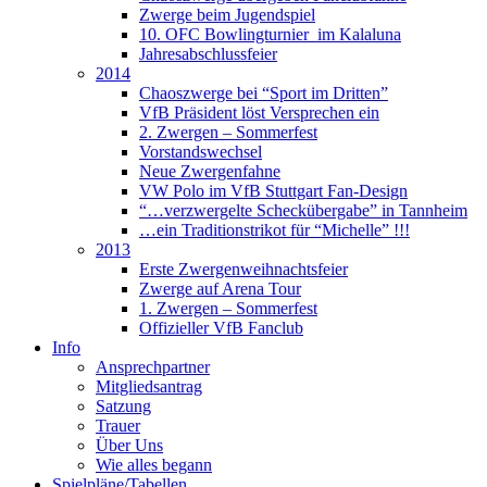
Zwerge beim Jugendspiel
10. OFC Bowlingturnier im Kalaluna
Jahresabschlussfeier
2014
Chaoszwerge bei “Sport im Dritten”
VfB Präsident löst Versprechen ein
2. Zwergen – Sommerfest
Vorstandswechsel
Neue Zwergenfahne
VW Polo im VfB Stuttgart Fan-Design
“…verzwergelte Scheckübergabe” in Tannheim
…ein Traditionstrikot für “Michelle” !!!
2013
Erste Zwergenweihnachtsfeier
Zwerge auf Arena Tour
1. Zwergen – Sommerfest
Offizieller VfB Fanclub
Info
Ansprechpartner
Mitgliedsantrag
Satzung
Trauer
Über Uns
Wie alles begann
Spielpläne/Tabellen