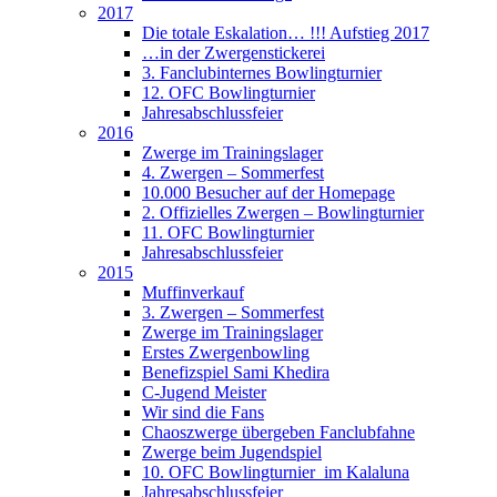
2017
Die totale Eskalation… !!! Aufstieg 2017
…in der Zwergenstickerei
3. Fanclubinternes Bowlingturnier
12. OFC Bowlingturnier
Jahresabschlussfeier
2016
Zwerge im Trainingslager
4. Zwergen – Sommerfest
10.000 Besucher auf der Homepage
2. Offizielles Zwergen – Bowlingturnier
11. OFC Bowlingturnier
Jahresabschlussfeier
2015
Muffinverkauf
3. Zwergen – Sommerfest
Zwerge im Trainingslager
Erstes Zwergenbowling
Benefizspiel Sami Khedira
C-Jugend Meister
Wir sind die Fans
Chaoszwerge übergeben Fanclubfahne
Zwerge beim Jugendspiel
10. OFC Bowlingturnier im Kalaluna
Jahresabschlussfeier