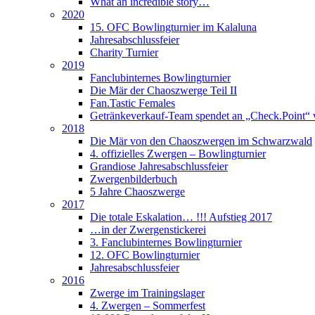
What an incredible story…
2020
15. OFC Bowlingturnier im Kalaluna
Jahresabschlussfeier
Charity Turnier
2019
Fanclubinternes Bowlingturnier
Die Mär der Chaoszwerge Teil II
Fan.Tastic Females
Getränkeverkauf-Team spendet an „Check.Point“ 
2018
Die Mär von den Chaoszwergen im Schwarzwald
4. offizielles Zwergen – Bowlingturnier
Grandiose Jahresabschlussfeier
Zwergenbilderbuch
5 Jahre Chaoszwerge
2017
Die totale Eskalation… !!! Aufstieg 2017
…in der Zwergenstickerei
3. Fanclubinternes Bowlingturnier
12. OFC Bowlingturnier
Jahresabschlussfeier
2016
Zwerge im Trainingslager
4. Zwergen – Sommerfest