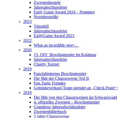
Zwergenbeutele
Jahresabschlussfeier
Early Game Award 2024 – Nominee
Neujahrsgrüße
2023
Tripsdrill
Jahresabschlussfeier
EarlyGame Award 2023
2022
What an incredible story…
2020
15. OFC Bowlingturnier im Kalaluna
Jahresabschlussfeier
Charity Turnier
2019
Fanclubinternes Bowlingturnier
Die Mär der Chaoszwerge Teil II
Fan.Tastic Females
Getränkeverkauf-Team spendet an „Check.Point“ 
2018
Die Mär von den Chaoszwergen im Schwarzwald
4. offizielles Zwergen – Bowlingturnier
Grandiose Jahresabschlussfeier
Zwergenbilderbuch
5 Jahre Chaoszwerge