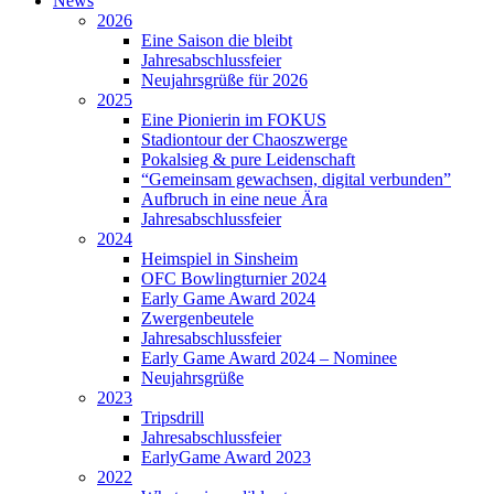
News
2026
Eine Saison die bleibt
Jahresabschlussfeier
Neujahrsgrüße für 2026
2025
Eine Pionierin im FOKUS
Stadiontour der Chaoszwerge
Pokalsieg & pure Leidenschaft
“Gemeinsam gewachsen, digital verbunden”
Aufbruch in eine neue Ära
Jahresabschlussfeier
2024
Heimspiel in Sinsheim
OFC Bowlingturnier 2024
Early Game Award 2024
Zwergenbeutele
Jahresabschlussfeier
Early Game Award 2024 – Nominee
Neujahrsgrüße
2023
Tripsdrill
Jahresabschlussfeier
EarlyGame Award 2023
2022