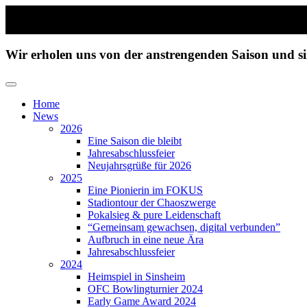
Zum
Inhalt
Wir erholen uns von der anstrengenden Saison und 
wechseln
Home
News
2026
Eine Saison die bleibt
Jahresabschlussfeier
Neujahrsgrüße für 2026
2025
Eine Pionierin im FOKUS
Stadiontour der Chaoszwerge
Pokalsieg & pure Leidenschaft
“Gemeinsam gewachsen, digital verbunden”
Aufbruch in eine neue Ära
Jahresabschlussfeier
2024
Heimspiel in Sinsheim
OFC Bowlingturnier 2024
Early Game Award 2024