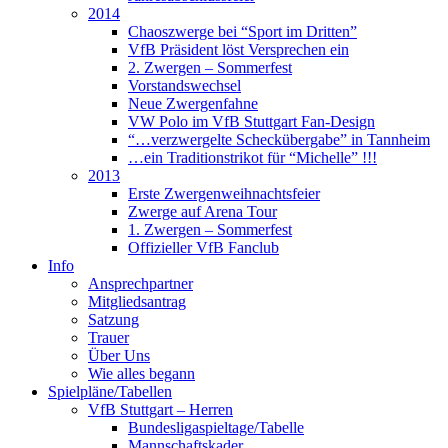
2014
Chaoszwerge bei “Sport im Dritten”
VfB Präsident löst Versprechen ein
2. Zwergen – Sommerfest
Vorstandswechsel
Neue Zwergenfahne
VW Polo im VfB Stuttgart Fan-Design
“…verzwergelte Scheckübergabe” in Tannheim
…ein Traditionstrikot für “Michelle” !!!
2013
Erste Zwergenweihnachtsfeier
Zwerge auf Arena Tour
1. Zwergen – Sommerfest
Offizieller VfB Fanclub
Info
Ansprechpartner
Mitgliedsantrag
Satzung
Trauer
Über Uns
Wie alles begann
Spielpläne/Tabellen
VfB Stuttgart – Herren
Bundesligaspieltage/Tabelle
Mannschaftskader