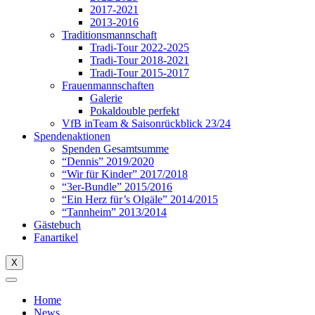
2017-2021
2013-2016
Traditionsmannschaft
Tradi-Tour 2022-2025
Tradi-Tour 2018-2021
Tradi-Tour 2015-2017
Frauenmannschaften
Galerie
Pokaldouble perfekt
VfB inTeam & Saisonrückblick 23/24
Spendenaktionen
Spenden Gesamtsumme
“Dennis” 2019/2020
“Wir für Kinder” 2017/2018
“3er-Bundle” 2015/2016
“Ein Herz für’s Olgäle” 2014/2015
“Tannheim” 2013/2014
Gästebuch
Fanartikel
X
Home
News