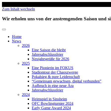
Zum Inhalt wechseln
Wir erholen uns von der anstrengenden Saison und 
Home
News
2026
Eine Saison die bleibt
Jahresabschlussfeier
Neujahrsgrüße für 2026
2025
Eine Pionierin im FOKUS
Stadiontour der Chaoszwerge
Pokalsieg & pure Leidenschaft
“Gemeinsam gewachsen, digital verbunden”
Aufbruch in eine neue Ära
Jahresabschlussfeier
2024
Heimspiel in Sinsheim
OFC Bowlingturnier 2024
Early Game Award 2024