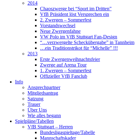
2014
Chaoszwerge bei “Sport im Dritten”
VfB Präsident löst Versprechen ein
2. Zwergen – Sommerfest
Vorstandswechsel
Neue Zwergenfahne
VW Polo im VfB Stuttgart Fan-Design
“…verzwergelte Scheckübergabe” in Tannheim
…ein Traditionstrikot für “Michelle” !!!
2013
Erste Zwergenweihnachtsfeier
Zwerge auf Arena Tour
1. Zwergen – Sommerfest
Offizieller VfB Fanclub
Info
Ansprechpartner
Mitgliedsantrag
Satzung
Trauer
Über Uns
Wie alles begann
Spielpläne/Tabellen
VfB Stuttgart – Herren
Bundesligaspieltage/Tabelle
Mannschaftskader