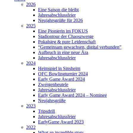
2026
Eine Saison die bleibt
Jahresabschlussfeier
Neujahrsgrüße für 2026
2025
Eine Pionierin im FOKUS
Stadiontour der Chaoszwerge
Pokalsieg & pure Leidenschaft
“Gemeinsam gewachsen, digital verbunden”
Aufbruch in eine neue Ära
Jahresabschlussfeier
2024
Heimspiel in Sinsheim
OFC Bowlingturnier 2024
Early Game Award 2024
Zwergenbeutele
Jahresabschlussfeier
Early Game Award 2024 – Nominee
Neujahrsgrüße
2023
Tripsdrill
Jahresabschlussfeier
EarlyGame Award 2023
2022
What an incredible story…