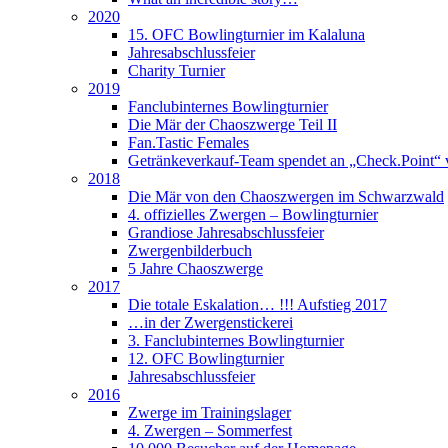
2020
15. OFC Bowlingturnier im Kalaluna
Jahresabschlussfeier
Charity Turnier
2019
Fanclubinternes Bowlingturnier
Die Mär der Chaoszwerge Teil II
Fan.Tastic Females
Getränkeverkauf-Team spendet an „Check.Point“ 
2018
Die Mär von den Chaoszwergen im Schwarzwald
4. offizielles Zwergen – Bowlingturnier
Grandiose Jahresabschlussfeier
Zwergenbilderbuch
5 Jahre Chaoszwerge
2017
Die totale Eskalation… !!! Aufstieg 2017
…in der Zwergenstickerei
3. Fanclubinternes Bowlingturnier
12. OFC Bowlingturnier
Jahresabschlussfeier
2016
Zwerge im Trainingslager
4. Zwergen – Sommerfest