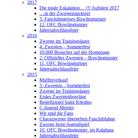
2017
Die totale Eskalation… !!! Aufstieg 2017
…in der Zwergenstickerei
3. Fanclubinternes Bowlingturnier
12. OFC Bowlingturnier
Jahresabschlussfeier
2016
Zwerge im Trainingslager
4. Zwergen – Sommerfest
10.000 Besucher auf der Homepage
2. Offizielles Zwergen – Bowlingturnier
11. OFC Bowlingturnier
Jahresabschlussfeier
2015
Muffinverkauf
3. Zwergen – Sommerfest
Zwerge im Trainingslager
Erstes Zwergenbowling
Benefizspiel Sami Khedira
C-Jugend Meister
Wir sind die Fans
Chaoszwerge übergeben Fanclubfahne
Zwerge beim Jugendspiel
10. OFC Bowlingturnier im Kalaluna
Jahresabschlussfeier