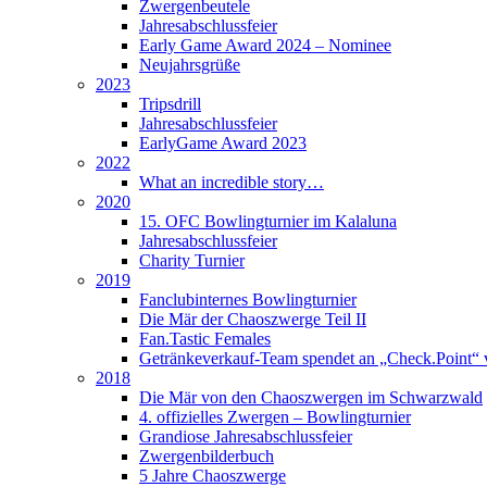
Zwergenbeutele
Jahresabschlussfeier
Early Game Award 2024 – Nominee
Neujahrsgrüße
2023
Tripsdrill
Jahresabschlussfeier
EarlyGame Award 2023
2022
What an incredible story…
2020
15. OFC Bowlingturnier im Kalaluna
Jahresabschlussfeier
Charity Turnier
2019
Fanclubinternes Bowlingturnier
Die Mär der Chaoszwerge Teil II
Fan.Tastic Females
Getränkeverkauf-Team spendet an „Check.Point“ 
2018
Die Mär von den Chaoszwergen im Schwarzwald
4. offizielles Zwergen – Bowlingturnier
Grandiose Jahresabschlussfeier
Zwergenbilderbuch
5 Jahre Chaoszwerge